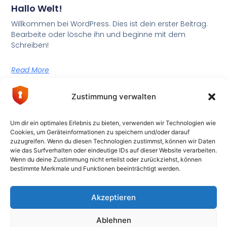
Hallo Welt!
Willkommen bei WordPress. Dies ist dein erster Beitrag.
Bearbeite oder lösche ihn und beginne mit dem
Schreiben!
Read More
Zustimmung verwalten
Sidemap
WhatsApp
Kontakt
Datenschutzerklärung
Am Märzenbächel
Um dir ein optimales Erlebnis zu bieten, verwenden wir Technologien wie
9
Impressum
Cookies, um Geräteinformationen zu speichern und/oder darauf
69226 Nußloch
Ihr zuverlässiger
zuzugreifen. Wenn du diesen Technologien zustimmst, können wir Daten
info@bit-
und kompetenter
wie das Surfverhalten oder eindeutige IDs auf dieser Website verarbeiten.
cons.de
IT Partner für kleine
Wenn du deine Zustimmung nicht erteilst oder zurückziehst, können
bestimmte Merkmale und Funktionen beeinträchtigt werden.
und
06224 582900-
mittelständische
0
Unternehmen.
Akzeptieren
Ablehnen